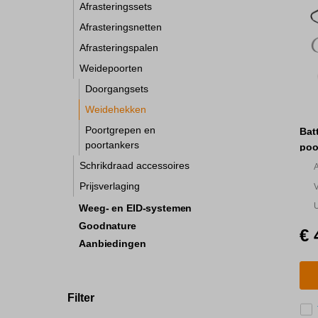
Afrasteringssets
Afrasteringsnetten
Afrasteringspalen
Weidepoorten
Doorgangsets
Weidehekken
Poortgrepen en
Bat
poortankers
poo
Schrikdraad accessoires
z
Prijsverlaging
U
Weeg- en EID-systemen
z
Goodnature
€ 
Aanbiedingen
Filter