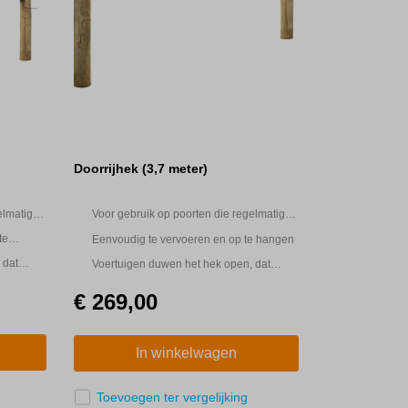
Doorrijhek (3,7 meter)
elmatig
Voor gebruik op poorten die regelmatig
worden doorgereden
te
Eenvoudig te vervoeren en op te hangen
 dat
Voertuigen duwen het hek open, dat
vervolgens automatisch sluit
€ 269,00
In winkelwagen
Toevoegen ter vergelijking