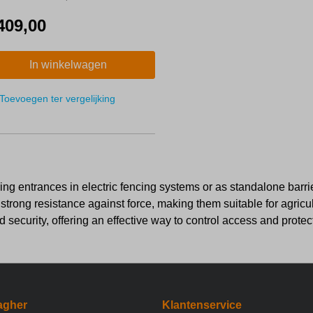
frasteringen, inclusief tape
409,00
In winkelwagen
Toevoegen ter vergelijking
ing entrances in electric fencing systems or as standalone barrie
trong resistance against force, making them suitable for agricultu
d security, offering an effective way to control access and protec
agher
Klantenservice