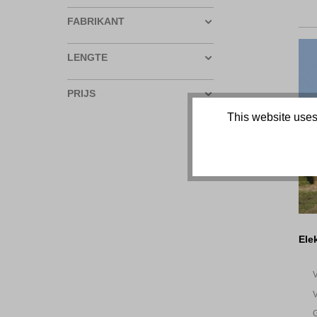
FABRIKANT
LENGTE
PRIJS
This website uses
Ele
V
V
G