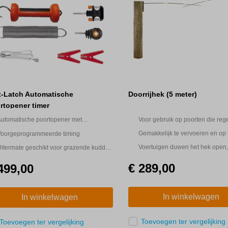
Doorrijhek (5 meter)
t-Latch Automatische
rtopener timer
Voor gebruik op poorten die reg
Automatische poortopener met
worden doorgereden
elfsluitende veer
Gemakkelijk te vervoeren en op 
Voorgeprogrammeerde timing
hangen
Voertuigen duwen het hek open,
itermate geschikt voor grazende kudde
vervolgens automatisch sluit
onder zelf de hekken te openen
€ 289,00
499,00
In winkelwagen
In winkelwagen
Toevoegen ter vergelijking
Toevoegen ter vergelijking