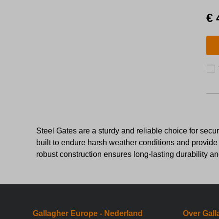
a
€ 
Steel Gates are a sturdy and reliable choice for secur
built to endure harsh weather conditions and provide s
robust construction ensures long-lasting durability an
Gallagher Europe - Nederland
Over Gall