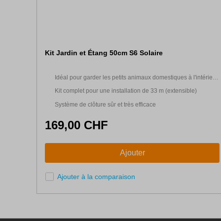
Kit Jardin et Étang 50cm S6 Solaire
Idéal pour garder les petits animaux domestiques à l'intérieur
et à l'extérieur de votre jardin
Kit complet pour une installation de 33 m (extensible)
Système de clôture sûr et très efficace
169,00 CHF
Ajouter
Ajouter à la comparaison