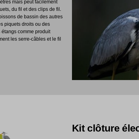
ètres mais peut facilement
s, du fil et des clips de fil.
oissons de bassin des autres
s piquets droits ou des
es étangs comme produit
t les serre-câbles et le fil
Kit clôture él