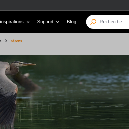
inspirations
Support
Blog
e
hérons