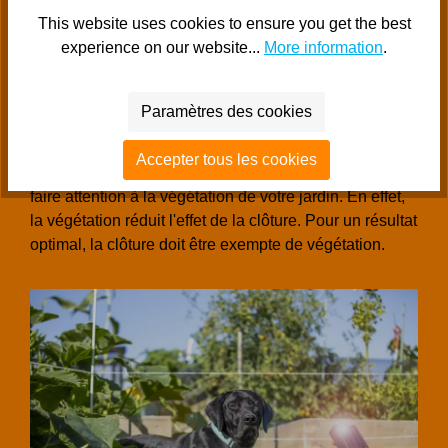
offre alors une solution. L'installation du kit de clôture
This website uses cookies to ensure you get the best
est facile. Votre animal peut jouer librement sans
experience on our website...
More information
.
s'enfuir et vous profiterez longtemps d'une clôture pour
chien.
Conseils pour le montage de la clôture
Paramètres des cookies
La mise en place d'une clôture est très facile. Un
Accepter tous les cookies
conseil lors de la mise en place de la clôture est de
faire attention à la végétation de votre jardin. En effet,
la végétation réduit l'effet de la clôture. Pour un résultat
optimal, la clôture doit être exempte de végétation.