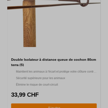
Double Isolateur à distance queue de cochon 80cm
terra (5)
Maintient les animaux à l'écart et protège votre clôture contre
les dommages causés par le bétail
Sécurité supérieure pour les animaux
Élimine le risque de court-circuit
33,99 CHF