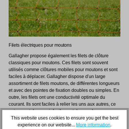
Filets électriques pour moutons
Gallagher propose également les filets de clôture
classiques pour moutons. Ces filets sont souvent
utilisés comme clôtures mobiles pour moutons et sont
faciles à déplacer. Gallagher dispose d'un large
assortiment de filets moutons, de différentes longueurs
et avec des pointes de fixation doubles ou simples. En
outre, les filets ont une conductivité optimale du
courant. Ils sont faciles à relier les uns aux autres, ce
qui permet de couvrir facilement de grandes
superficies. Il est important que vous utilisiez
This website uses cookies to ensure you get the best
également un électrificateur pour vos filets clôtures
experience on our website...
More information
.