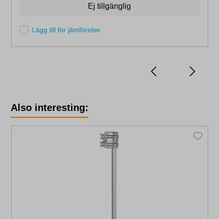
Ej tillgänglig
Lägg till för jämförelse
Skip product gallery
Also interesting: