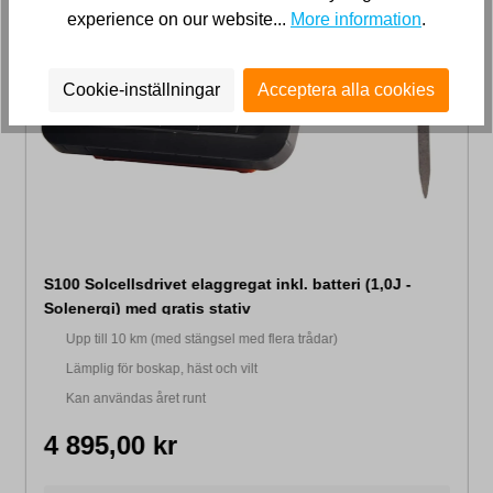
experience on our website...
More information
.
Cookie-inställningar
Acceptera alla cookies
S100 Solcellsdrivet elaggregat inkl. batteri (1,0J -
Solenergi) med gratis stativ​
Upp till 10 km (med stängsel med flera trådar)
Lämplig för boskap, häst och vilt
Kan användas året runt
4 895,00 kr