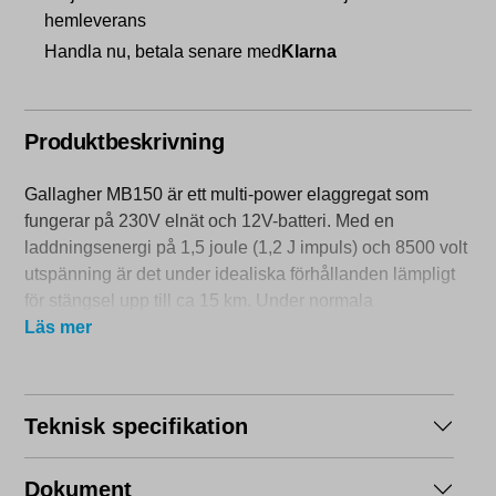
hemleverans
Handla nu, betala senare med
Klarna
Produktbeskrivning
Gallagher MB150 är ett multi-power elaggregat som
fungerar på 230V elnät och 12V-batteri. Med en
laddningsenergi på 1,5 joule (1,2 J impuls) och 8500 volt
utspänning är det under idealiska förhållanden lämpligt
för stängsel upp till ca 15 km. Under normala
förhållanden är det lämpligt för stängsel upp till 4 km.
Läs mer
Smart, energieffektiv och väderbeständig
Den smarta och energieffektiva Gallagher-elektroniken
Teknisk specifikation
håller spänningen stabil, medan det stänksäkra IPX4-
höljet och den låga vikten på 1,3 kg ger hög
Dokument
väderbeständighet och enkel förflyttning. Dessutom är