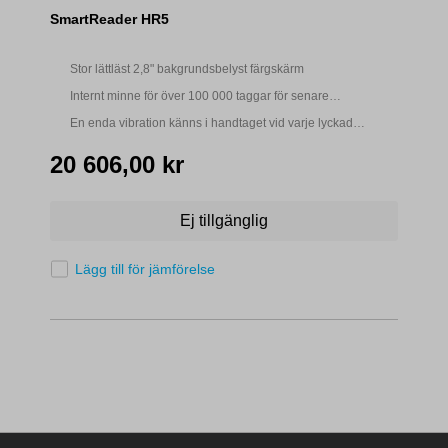
SmartReader HR5
Stor lättläst 2,8" bakgrundsbelyst färgskärm
Internt minne för över 100 000 taggar för senare
nedladdning till dator
En enda vibration känns i handtaget vid varje lyckad
avläsning av EID-tagg
20 606,00 kr
Ej tillgänglig
Lägg till för jämförelse