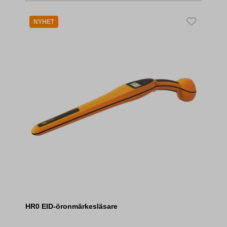
NYHET
HR0 EID-öronmärkesläsare