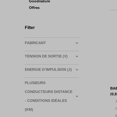
Goodnature
Offres
Filter
FABRICANT
TENSION DE SORTIE (V)
ENERGIE D’IMPULSION (J)
PLUSIEURS
BA8
CONDUCTEURS DISTANCE
(0,8
- CONDITIONS IDÉALES
J
m
C
(KM)
g
M