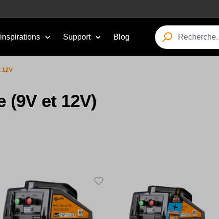
inspirations
Support
Blog
t 12V
e (9V et 12V)