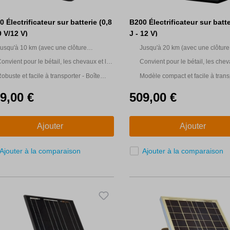
 Électrificateur sur batterie (0,8
B200 Électrificateur sur batte
9 V/12 V)
J - 12 V)
usqu'à 10 km (avec une clôture
Jusqu'à 20 km (avec une clôture
ultifilaire)
multifilaire)
onvient pour le bétail, les chevaux et le
Convient pour le bétail, les chev
ibier
gibier
obuste et facile à transporter - Boîte
Modèle compact et facile à trans
uper solide, résistante à l'eau et aux
Boîte super solide, résistante à l
9,00 €
509,00 €
hocs, avec poignée de transport.
aux chocs, avec poignée de tran
Ajouter
Ajouter
Ajouter à la comparaison
Ajouter à la comparaison