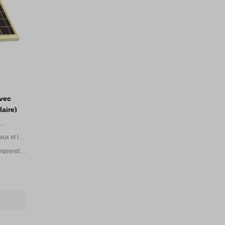
avec
laire)
aux et le
omprend
upport et
re