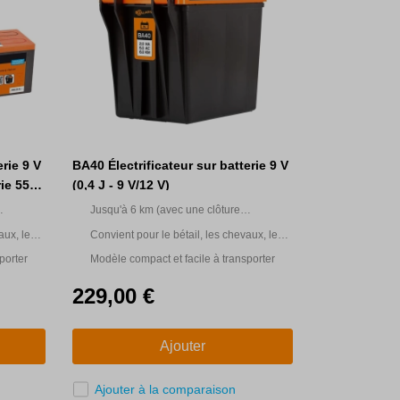
rie 9 V
BA40 Électrificateur sur batterie 9 V
rie 55
(0,4 J - 9 V/12 V)
Jusqu'à 6 km (avec une clôture
multifilaire)
aux, les
Convient pour le bétail, les chevaux, les
n
animaux domestiques et le jardin
porter
Modèle compact et facile à transporter
229,00 €
Ajouter
Ajouter à la comparaison