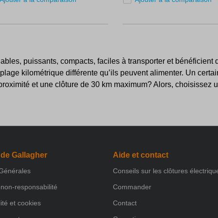
 fiables, puissants, compacts, faciles à transporter et bénéficien
 plage kilométrique différente qu’ils peuvent alimenter. Un cer
oximité et une clôture de 30 km maximum? Alors, choisissez un él
 de Gallagher
Aide et contact
 Générales
Conseils sur les clôtures électriqu
non-responsabilité
Commander
ité et cookies
Contact