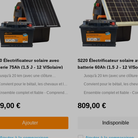
0 Électrificateur solaire avec
S220 Électrificateur solaire 
erie 75Ah (1,5 J - 12 V/Solaire)
batterie 60Ah (1,5 J - 12 V/So
usqu'à 20 km (avec une clôture
Jusqu'à 20 km (avec une clôture
ultifilaire)
multifilaire)
onvient pour le bétail, les chevaux et le
Convient pour le bétail, les chev
ibier
gibier
nsemble complet et fiable - Comprend
Ensemble complet et fiable - C
e B200, le panneau solaire, le support et
le B200, le panneau solaire, le s
9,00 €
809,00 €
a batterie AGM 75AH de première
la batterie AGM 60AH de premiè
ualité.
qualité.
Ajouter
Indisponible
Ajouter à la comparaison
Ajouter à la comparaison