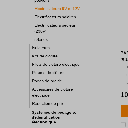
pouvoirs
Electrificateurs 9V et 12V
Electrificateurs solaires
Électrificateurs secteur
(230V)
i Series
Isolateurs
BA2
Kits de clôture
(0,1
Filets de clôture électrique
J
Piquets de clôture
m
C
Portes de prairie
a
M
Accessoires de clôture
10
électrique
Réduction de prix
Systèmes de pesage et
d'identification
électronique