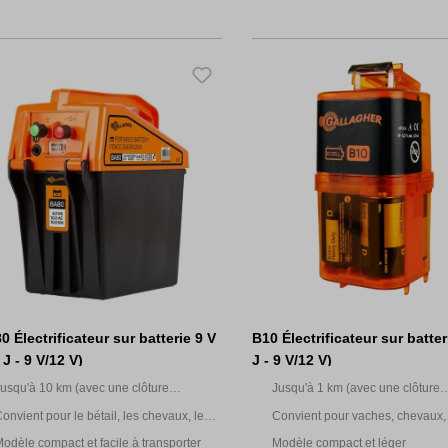
0 Électrificateur sur batterie 9 V
B10 Électrificateur sur batter
 J - 9 V/12 V)
J - 9 V/12 V)
usqu'à 10 km (avec une clôture
Jusqu'à 1 km (avec une clôture
ultifilaire)
multifilaire)
onvient pour le bétail, les chevaux, le
Convient pour vaches, chevaux
ibier, les animaux domestiques et le
de compagnie et jardin
odèle compact et facile à transporter
Modèle compact et léger