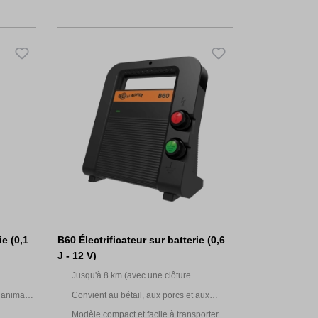
ie (0,1
B60 Électrificateur sur batterie (0,6
J - 12 V)
Jusqu'à 8 km (avec une clôture
multifilaire)
, animaux
Convient au bétail, aux porcs et aux
chevaux
Modèle compact et facile à transporter