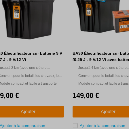
0 Électrificateur sur batterie 9 V
BA30 Électrificateur sur batte
7 J - 9 V/12 V)
(0,25 J - 9 V/12 V) avec batte
Ah gratuite
usqu'à 2 km (avec une clôture
Jusqu'à 4 km (avec une clôture
ultifilaire)
multifilaire)
onvient pour le bétail, les chevaux, les
Convient pour le bétail, les chev
nimaux domestiques et le jardin
animaux domestiques et le jardi
odèle compact et facile à transporter
Modèle compact et facile à trans
9,00 €
149,00 €
Ajouter
Ajouter
Ajouter à la comparaison
Ajouter à la comparaison