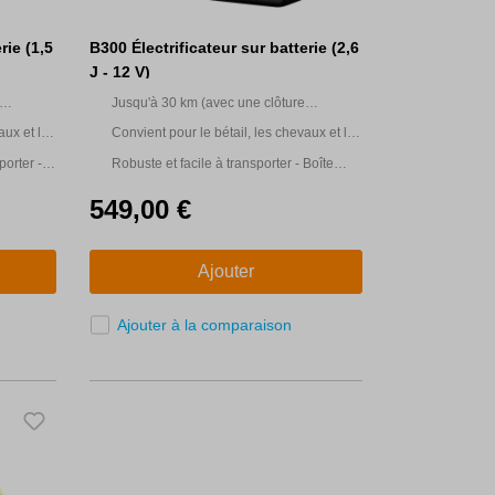
rie (1,5
B300 Électrificateur sur batterie (2,6
J - 12 V)
Jusqu'à 30 km (avec une clôture
multifilaire)
aux et le
Convient pour le bétail, les chevaux et le
gibier
porter -
Robuste et facile à transporter - Boîte
'eau et
super solide, résistant à l'eau et aux
549,00 €
sport.
chocs, avec poignée de transport.
Ajouter
Ajouter à la comparaison