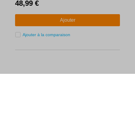
48,99 €
Ajouter
Ajouter à la comparaison
Gallagher Europe - France
L'histoire de Gallagher
Aide et contact
Newsletter