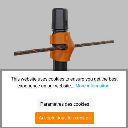
This website uses cookies to ensure you get the best
experience on our website...
More information
.
Clip-fil pour le piquet Line post isolé (8mm) (100)
Paramètres des cookies
Poteaux en plastique auto-isolants pour les clôtures
Accepter tous les cookies
permanentes. Aucun isolant séparé n'est nécessaire
Longue durée de vie - jusqu'à 30 ans, avec une garantie de