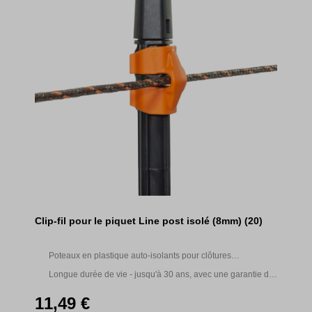
Clip-fil pour le piquet Line post isolé (8mm) (20)
Poteaux en plastique auto-isolants pour clôtures
permanentes. Aucun isolateur séparé n'est nécessaire
Longue durée de vie - jusqu'à 30 ans, avec une garantie de
10 ans.
11,49 €