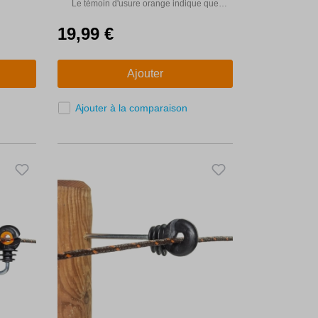
plastique
Le témoin d'usure orange indique que
l'isolateur doit être remplacé.
19,99 €
Ajouter
Ajouter à la comparaison