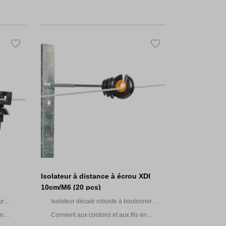
Isolateur à distance à écrou XDI
10cm/M6 (20 pcs)
ur
Isolateur décalé robuste à boulonner
es
pour poteaux en béton ou en fer
en
Convient aux cordons et aux fils en
on ou en