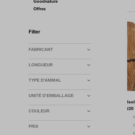
Goodnature
Offres
Filter
FABRICANT
LONGUEUR
TYPE D'ANIMAL
UNITÉ D’EMBALLAGE
Iso
(20
COULEUR
I
l
C
PRIX
c
p
P