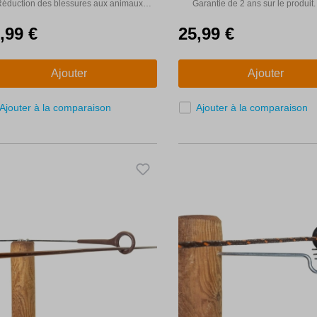
nimaux de se frotter.
plastique (jusqu'à 9 mm)
Réduction des blessures aux animaux
Garantie de 2 ans sur le produit.
fer.
râce à l'absence de pièces saillantes
,99 €
25,99 €
Ajouter
Ajouter
Ajouter à la comparaison
Ajouter à la comparaison