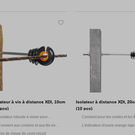
lateur à vis à distance XDI, 10cm
Isolateur à distance XDI, 20
 pcs)
(10 pcs)
solateur robuste à visser pour
Convient pour les cordes et les f
'électrification et la protection des
plastique
onvient aux cordons et aux fils en
L'indicateur d'usure orange sign
lôtures à poteaux en bois non électrifiés
lastique
l'isolateur doit être remplacé
as de risque de court-circuit