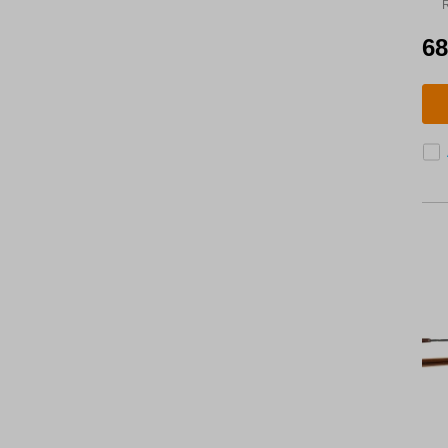
a
g
68