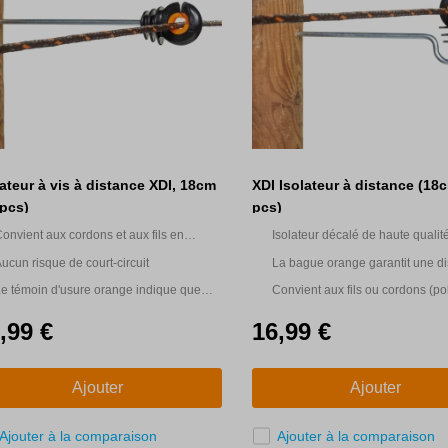
lateur à vis à distance XDI, 18cm
XDI Isolateur à distance (18
 pcs)
pcs)
onvient aux cordons et aux fils en
Isolateur décalé de haute qualit
lastique
cm avec noyau métallique
ucun risque de court-circuit
La bague orange garantit une d
égale entre le conducteur et l'iso
e témoin d'usure orange indique que
Convient aux fils ou cordons (po
afin d'éviter tout risque de court-c
'isolateur doit être remplacé.
,99 €
16,99 €
Ajouter
Ajouter
Ajouter à la comparaison
Ajouter à la comparaison