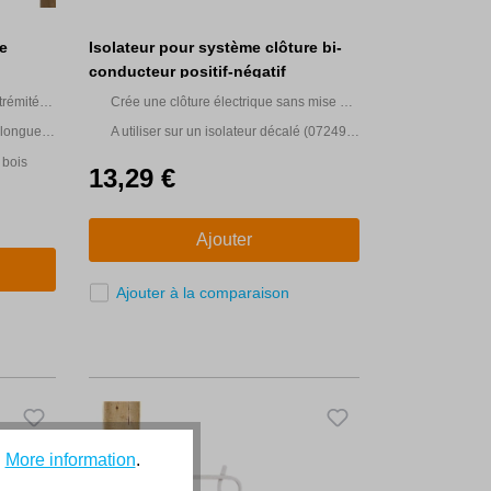
e
Isolateur pour système clôture bi-
conducteur positif-négatif
trémité
Crée une clôture électrique sans mise à
éries
la terre mais avec une clôture +/-
 longue
A utiliser sur un isolateur décalé (072491
ou 029006)
 bois
13,29 €
Ajouter
Ajouter à la comparaison
.
More information
.