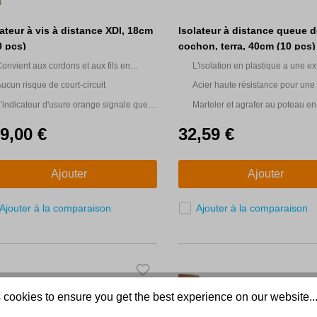
lateur à vis à distance XDI, 18cm
Isolateur à distance queue d
0 pcs)
cochon, terra, 40cm (10 pcs)
onvient aux cordons et aux fils en
L'isolation en plastique a une ex
lastique
scellée pour résister aux intemp
ucun risque de court-circuit
Acier haute résistance pour une
durée de vie
'indicateur d'usure orange signale que
Marteler et agrafer au poteau en
'isolateur doit être remplacé
9,00 €
32,59 €
Ajouter
Ajouter
Ajouter à la comparaison
Ajouter à la comparaison
 cookies to ensure you get the best experience on our website..