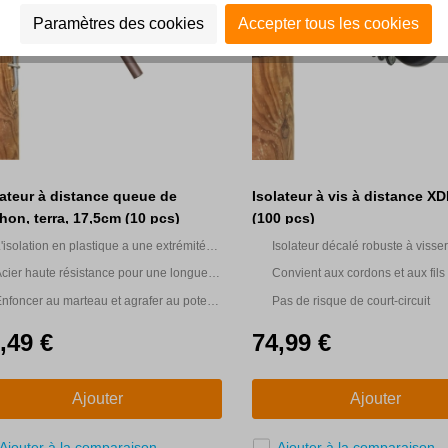
Paramètres des cookies
Accepter tous les cookies
lateur à distance queue de
Isolateur à vis à distance XD
hon, terra, 17,5cm (10 pcs)
(100 pcs)
'isolation en plastique a une extrémité
Isolateur décalé robuste à visse
cellée pour résister aux intempéries
l'électrification et la protection d
cier haute résistance pour une longue
Convient aux cordons et aux fils
clôtures à poteaux en bois non él
urée de vie
plastique
nfoncer au marteau et agrafer au poteau
Pas de risque de court-circuit
n bois
,49 €
74,99 €
Ajouter
Ajouter
Ajouter à la comparaison
Ajouter à la comparaison