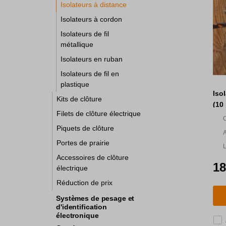
Isolateurs à distance
Isolateurs à cordon
Isolateurs de fil
métallique
Isolateurs en ruban
Isolateurs de fil en
plastique
Iso
Kits de clôture
(10
Filets de clôture électrique
C
Piquets de clôture
p
A
Portes de prairie
L
Accessoires de clôture
l
18
électrique
Réduction de prix
Systèmes de pesage et
d'identification
électronique