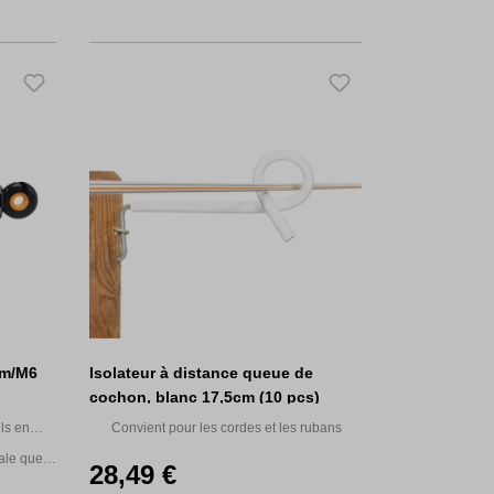
cm/M6
Isolateur à distance queue de
cochon, blanc 17,5cm (10 pcs)
ils en
Convient pour les cordes et les rubans
ale que
28,49 €