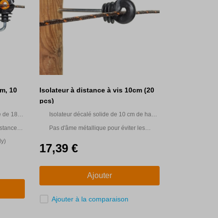
cm, 10
Isolateur à distance à vis 10cm (20
pcs)
é de 18
Isolateur décalé solide de 10 cm de haute
qualité
istance
Pas d'âme métallique pour éviter les
lateur
courts-circuits
ly)
17,39 €
ircuit
Ajouter
Ajouter à la comparaison