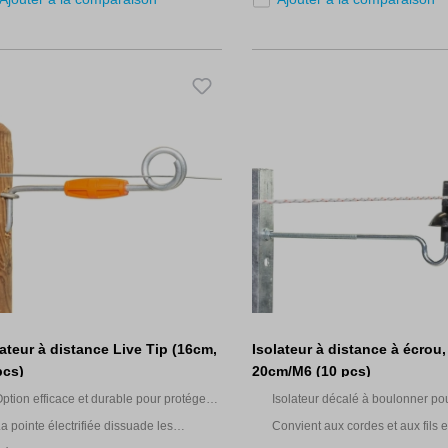
lateur à distance Live Tip (16cm,
Isolateur à distance à écrou,
pcs)
20cm/M6 (10 pcs)
ption efficace et durable pour protéger
Isolateur décalé à boulonner po
t électrifier les clôtures existantes
l'électrification et la protection d
a pointe électrifiée dissuade les
Convient aux cordes et aux fils 
clôtures non électrifiées en bét