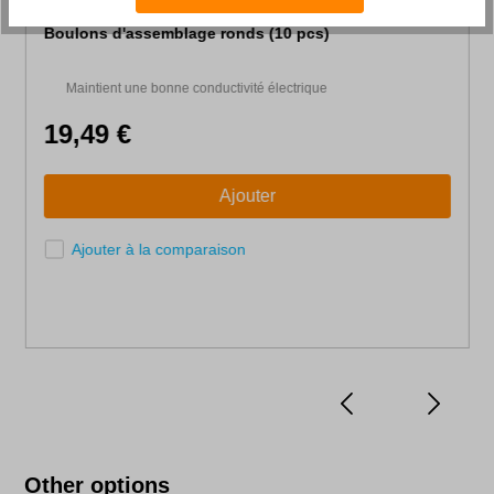
Boulons d'assemblage ronds (10 pcs)
Maintient une bonne conductivité électrique
19,49 €
Ajouter
Ajouter à la comparaison
Skip product gallery
Other options